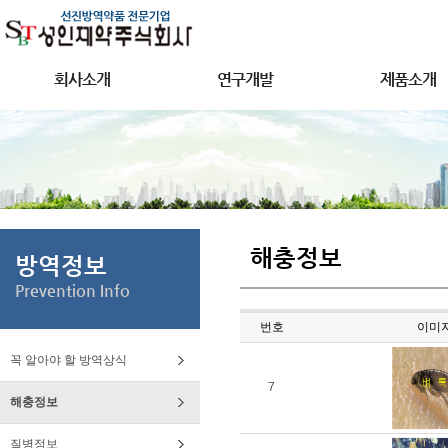
회사소개
연구개발
제품소개
해충정보
방역정보
Prevention Info
번호
이미
꼭 알아야 할 방역상식
7
해충정보
질병정보